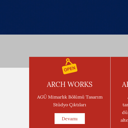
ARCH WORKS
A
AGÜ Mimarlık Bölümü Tasarım
Stüdyo Çıktıları
ta
dü
Devamı
alt