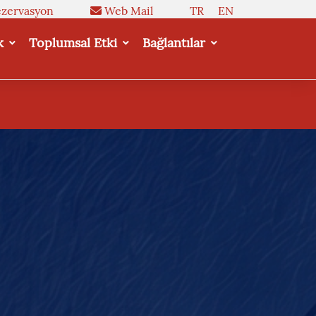
zervasyon
Web Mail
TR
EN
k
Toplumsal Etki
Bağlantılar