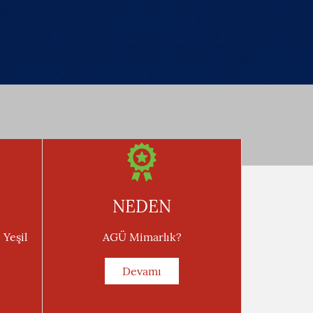
NEDEN
 Yeşil
AGÜ Mimarlık?
Devamı