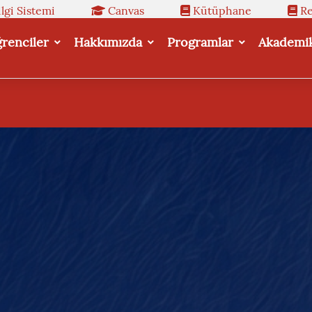
lgi Sistemi
Canvas
Kütüphane
Re
renciler
Hakkımızda
Programlar
Akademi